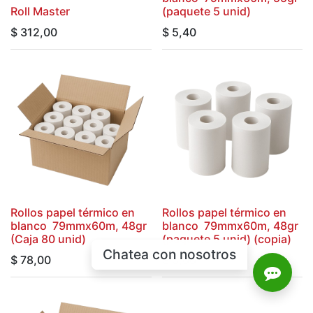
Roll Master
(paquete 5 unid)
$
312,00
$
5,40
Rollos papel térmico en
Rollos papel térmico en
blanco 79mmx60m, 48gr
blanco 79mmx60m, 48gr
(Caja 80 unid)
(paquete 5 unid) (copia)
Chatea con nosotros
$
78,00
$
5,00