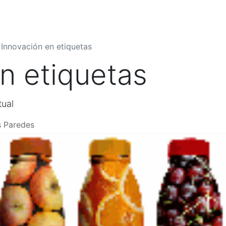
Quiénes Somos
Productos
Shop
Blog
Contáctenos
Innovación en etiquetas
n etiquetas
tual
s Paredes