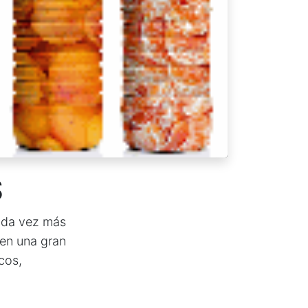
S
cada vez más
 en una gran
cos,