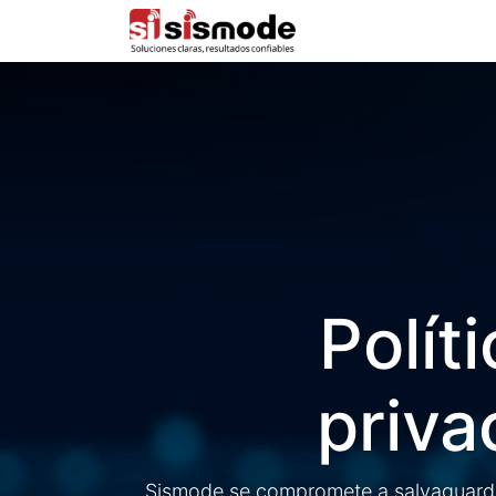
Inicio
Polít
priva
Sismode se compromete a salvaguardar 