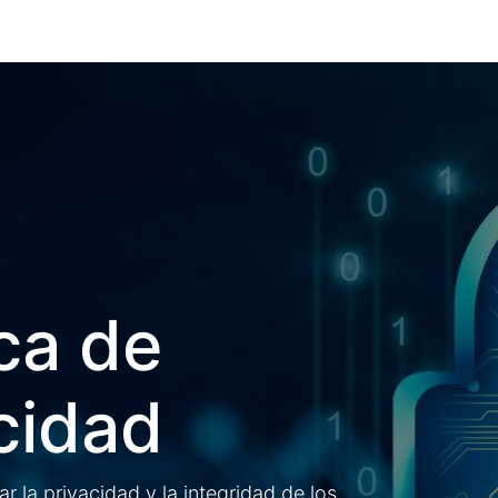
Quiénes Somos
Productos
Shop
Blog
Contáctenos
ica de
cidad
la privacidad y la integridad de los