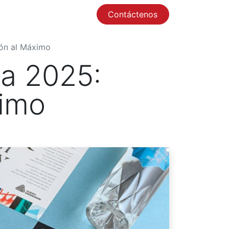
Contáctenos
0
ión al Máximo
ra 2025:
ximo