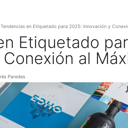
Quiénes Somos
Productos
Shop
Blog
Contáctenos
Tendencias en Etiquetado para 2025: Innovación y Conex
en Etiquetado pa
y Conexión al Má
rés Paredes